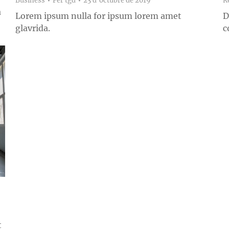
Business
Per
tgd
23 d'octubre de 2019
Re
a
Lorem ipsum nulla for ipsum lorem amet
D
glavrida.
c
t