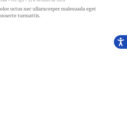
tail
Per
tgd
21 d'octubre de 2019
olor uctus nec ullamcorper malesuada eget
onsecte turmattis.
Acces