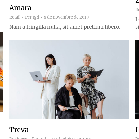
Amara
Re
Retail
Per
tgd
8 de novembre de 2019
L
Nam a fringilla nulla, sit amet pretium libero.
s
Treva
L