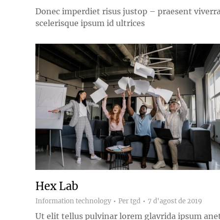
Donec imperdiet risus justop – praesent viverr
scelerisque ipsum id ultrices
Hex Lab
Information technology
Per
tgd
7 d'agost de 2019
Ut elit tellus pulvinar lorem glavrida ipsum ane