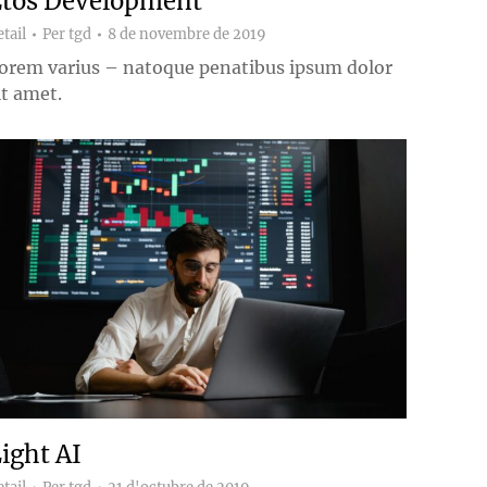
Ztos Development
tail
Per
tgd
8 de novembre de 2019
orem varius – natoque penatibus ipsum dolor
it amet.
ight AI