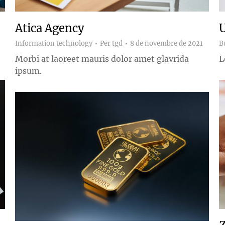
Atica Agency
U
Information technology
Per
tgd
8 de novembre de 2021
B
Morbi at laoreet mauris dolor amet glavrida
L
ipsum.